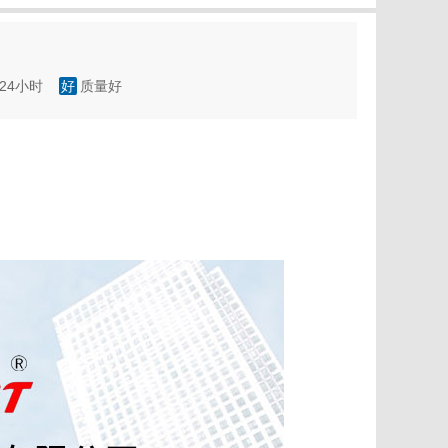
*24小时
好
质量好