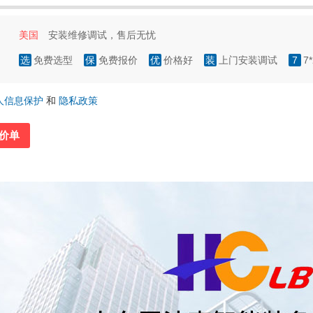
美国
安装维修调试，售后无忧
选
免费选型
保
免费报价
优
价格好
装
上门安装调试
7
7
人信息保护
和
隐私政策