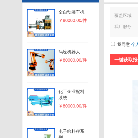
全自动装车机
覆盖区域
￥80000.00/件
我厂服务
我同意
个
码垛机器人
￥80000.00/件
化工企业配料
系统
￥80000.00/件
电子给料秤系
列