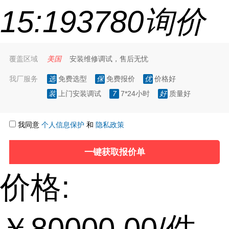
15:19
378
0询价
覆盖区域
美国
安装维修调试，售后无忧
我厂服务
选
免费选型
保
免费报价
优
价格好
装
上门安装调试
7
7*24小时
好
质量好
我同意
个人信息保护
和
隐私政策
价格:
￥80000.00
/件