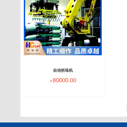
自动拆垛机
80000.00
￥