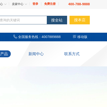
登录
免费注册
400-788-9888
心
卖家中心
搜本店
搜全站


全国服务热线：4007889888
移动版
应产品
新闻中心
联系方式