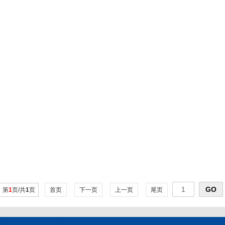
第
1
页/共
1
页
首页
下一页
上一页
尾页