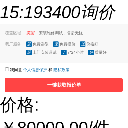
15:19
340
0询价
覆盖区域
美国
安装维修调试，售后无忧
我厂服务
选
免费选型
保
免费报价
优
价格好
装
上门安装调试
7
7*24小时
好
质量好
我同意
个人信息保护
和
隐私政策
价格:
￥80000.00
/件