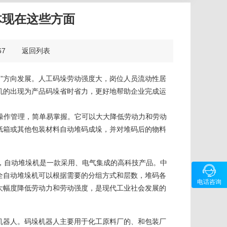
体现在这些方面
：167
返回列表
”方向发展。人工码垛劳动强度大，岗位人员流动性居
机的出现为产品码垛省时省力，更好地帮助企业完成运
操作管理，简单易掌握。它可以大大降低劳动力和劳动
纸箱或其他包装材料自动堆码成垛，并对堆码后的物料
，自动堆垛机是一款采用、电气集成的高科技产品。中

咨询
全自动堆垛机可以根据需要的分组方式和层数，堆码各
电话咨询
40078
大幅度降低劳动力和劳动强度，是现代工业社会发展的
机器人。码垛机器人主要用于化工原料厂的、和包装厂