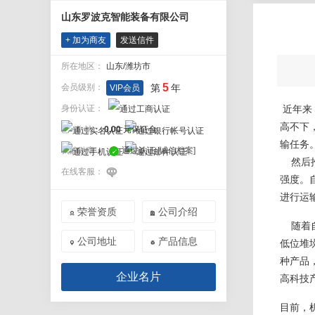
山东罗波克智能装备有限公司
+ 加为商友
发送信件
所在地区：
山东/潍坊市
5
会员级别：
第
年
VIP会员
身份认证：
近年来
高不下
已 缴 纳：
0.00
元保证金
输任务
我的勋章：
通过认证
[诚信档案]
然后推
在线客服：
强度。
进行运
荣誉资质
公司介绍


随着自
公司地址
产品信息
低位堆


种产品
企业名片
高科技
目前，