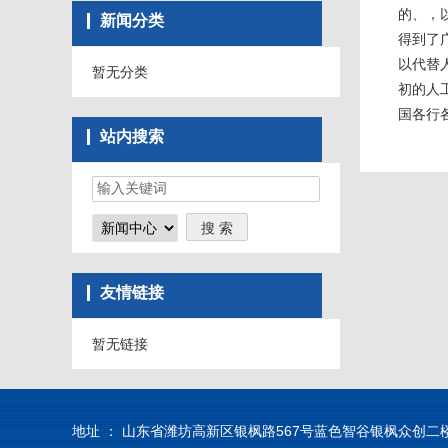
的、，
新闻分类
得到了
以代替
暂无分类
初的人
国各行
站内搜索
友情链接
暂无链接
地址 ： 山东省潍坊高新区银枫路567号蓝色智谷银枫众创二楼2